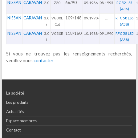
NISSAN
CARAVAN
66/90
2.0
Z20
09.1986
-
08.1995
RC 52 LS5
1
(A36)
NISSAN
CARAVAN
109/148
3.0
VG30E
09.1990
-
...
RFC 58 LS5
1
i
Cat
(A38)
NISSAN
CARAVAN
118/160
3.0
VG30E
10.1988
-
09.1990
RFC 58 LS5
1
i
(A38)
Si vous ne trouvez pas les renseignements recherchés,
veuillez nous
contacter
La société
Les produits
Actualités
Espace membres
Contact