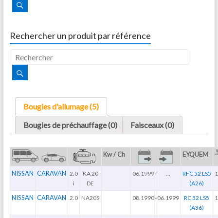
Rechercher un produit par référence
Bougies d'allumage (5)
Bougies de préchauffage (0)
Faisceaux (0)
Kw / Ch
EYQUEM
NISSAN
CARAVAN
2.0
KA 20
06.1999
-
...
RFC 52 LS5
1
i
DE
(A26)
NISSAN
CARAVAN
2.0
NA20S
08.1990
-
06.1999
RC 52 LS5
1
(A36)