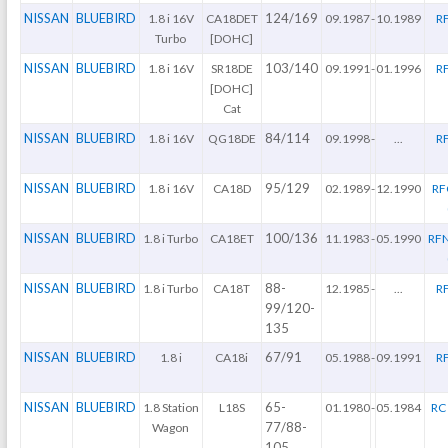
NISSAN
BLUEBIRD
124/169
1.8 i 16V
CA18DET
09.1987
-
10.1989
R
Turbo
[DOHC]
NISSAN
BLUEBIRD
103/140
1.8 i 16V
SR18DE
09.1991
-
01.1996
R
[DOHC]
Cat
NISSAN
BLUEBIRD
84/114
1.8 i 16V
QG18DE
09.1998
-
...
R
NISSAN
BLUEBIRD
95/129
1.8 i 16V
CA18D
02.1989
-
12.1990
RF
NISSAN
BLUEBIRD
100/136
1.8 i Turbo
CA18ET
11.1983
-
05.1990
RFN
NISSAN
BLUEBIRD
88-
1.8 i Turbo
CA18T
12.1985
-
...
R
99/120-
135
NISSAN
BLUEBIRD
67/91
1.8 i
CA18i
05.1988
-
09.1991
R
NISSAN
BLUEBIRD
65-
1.8 Station
L18S
01.1980
-
05.1984
RC 
77/88-
Wagon
105