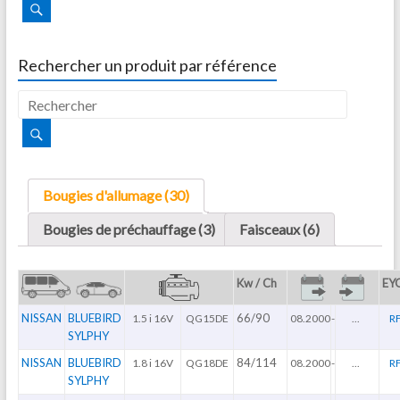
Rechercher un produit par référence
Bougies d'allumage (30)
Bougies de préchauffage (3)
Faisceaux (6)
Kw / Ch
EY
NISSAN
BLUEBIRD
66/90
1.5 i 16V
QG15DE
08.2000
-
...
R
SYLPHY
NISSAN
BLUEBIRD
84/114
1.8 i 16V
QG18DE
08.2000
-
...
R
SYLPHY