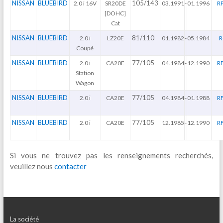
NISSAN
BLUEBIRD
105/143
2.0 i 16V
SR20DE
03.1991
-
01.1996
R
[DOHC]
Cat
NISSAN
BLUEBIRD
81/110
2.0 i
LZ20E
01.1982
-
05.1984
R
Coupé
NISSAN
BLUEBIRD
77/105
2.0 i
CA20E
04.1984
-
12.1990
R
Station
Wagon
NISSAN
BLUEBIRD
77/105
2.0 i
CA20E
04.1984
-
01.1988
R
NISSAN
BLUEBIRD
77/105
2.0 i
CA20E
12.1985
-
12.1990
R
Si vous ne trouvez pas les renseignements recherchés,
veuillez nous
contacter
La société