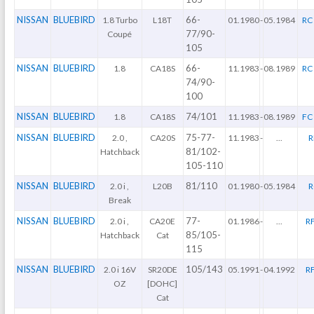
NISSAN
BLUEBIRD
66-
1.8 Turbo
L18T
01.1980
-
05.1984
RC 
77/90-
Coupé
105
NISSAN
BLUEBIRD
66-
1.8
CA18S
11.1983
-
08.1989
RC 
74/90-
100
NISSAN
BLUEBIRD
74/101
1.8
CA18S
11.1983
-
08.1989
FC 
NISSAN
BLUEBIRD
75-77-
2.0 ,
CA20S
11.1983
-
...
R
81/102-
Hatchback
105-110
NISSAN
BLUEBIRD
81/110
2.0 i ,
L20B
01.1980
-
05.1984
R
Break
NISSAN
BLUEBIRD
77-
2.0 i ,
CA20E
01.1986
-
...
R
85/105-
Hatchback
Cat
115
NISSAN
BLUEBIRD
105/143
2.0 i 16V
SR20DE
05.1991
-
04.1992
R
OZ
[DOHC]
Cat