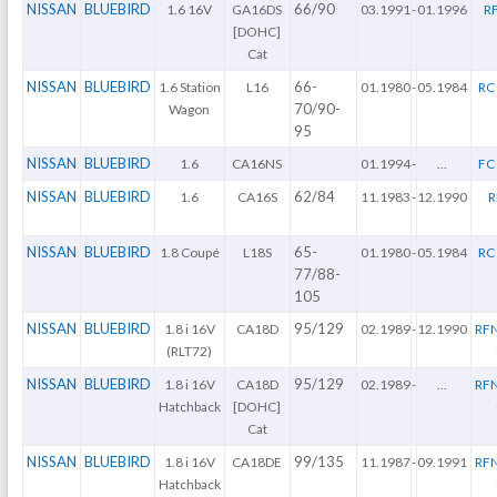
NISSAN
BLUEBIRD
66/90
1.6 16V
GA16DS
03.1991
-
01.1996
R
[DOHC]
Cat
NISSAN
BLUEBIRD
66-
1.6 Station
L16
01.1980
-
05.1984
RC 
70/90-
Wagon
95
NISSAN
BLUEBIRD
1.6
CA16NS
01.1994
-
...
FC 
NISSAN
BLUEBIRD
62/84
1.6
CA16S
11.1983
-
12.1990
R
NISSAN
BLUEBIRD
65-
1.8 Coupé
L18S
01.1980
-
05.1984
RC 
77/88-
105
NISSAN
BLUEBIRD
95/129
1.8 i 16V
CA18D
02.1989
-
12.1990
RFN
(RLT72)
NISSAN
BLUEBIRD
95/129
1.8 i 16V
CA18D
02.1989
-
...
RFN
Hatchback
[DOHC]
Cat
NISSAN
BLUEBIRD
99/135
1.8 i 16V
CA18DE
11.1987
-
09.1991
RFN
Hatchback