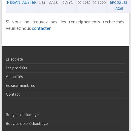
NISSAN
AUSTER
67/91
1.8 i
CA18i
05.1985
-
02.1990
RFC 52 LS5
(A26)
Si vous ne trouvez pas les renseignements recherchés,
veuillez nous
contacter
La société
Les produits
Actualités
Espace membres
Contact
Bougies d’allumage
Bougies de préchauffage