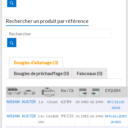
Rechercher un produit par référence
Bougies d'allumage (3)
Bougies de préchauffage (0)
Faisceaux (0)
Kw / Ch
EYQUEM
NISSAN
AUSTER
62/84
1.6
CA16S
05.1985
-
02.1990
RFC 52 LS5
(A26)
NISSAN
AUSTER
99/135
1.8 i
CA18DE
01.1985
-
02.1990
RFN 62 LZDP5
16V
(A185)