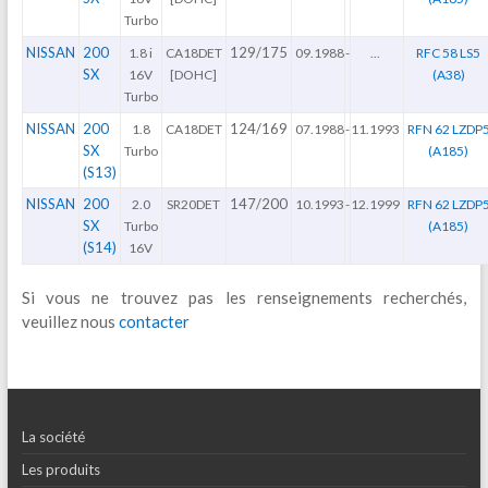
Turbo
NISSAN
200
129/175
1.8 i
CA18DET
09.1988
-
...
RFC 58 LS5
SX
16V
[DOHC]
(A38)
Turbo
NISSAN
200
124/169
1.8
CA18DET
07.1988
-
11.1993
RFN 62 LZDP
SX
Turbo
(A185)
(S13)
NISSAN
200
147/200
2.0
SR20DET
10.1993
-
12.1999
RFN 62 LZDP
SX
Turbo
(A185)
(S14)
16V
Si vous ne trouvez pas les renseignements recherchés,
veuillez nous
contacter
La société
Les produits