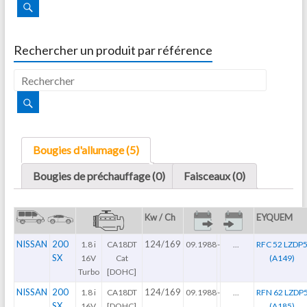
Rechercher un produit par référence
Bougies d'allumage (5)
Bougies de préchauffage (0)
Faisceaux (0)
Kw / Ch
EYQUEM
NISSAN
200
124/169
1.8 i
CA18DT
09.1988
-
...
RFC 52 LZDP
SX
16V
Cat
(A149)
Turbo
[DOHC]
NISSAN
200
124/169
1.8 i
CA18DT
09.1988
-
...
RFN 62 LZDP
SX
16V
[DOHC]
(A185)