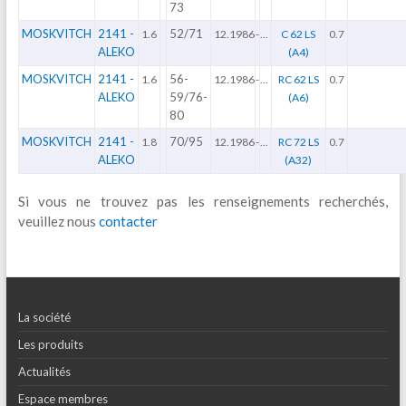
73
MOSKVITCH
2141 -
52/71
1.6
12.1986
-
...
C 62 LS
0.7
ALEKO
(A4)
MOSKVITCH
2141 -
56-
1.6
12.1986
-
...
RC 62 LS
0.7
ALEKO
59/76-
(A6)
80
MOSKVITCH
2141 -
70/95
1.8
12.1986
-
...
RC 72 LS
0.7
ALEKO
(A32)
Si vous ne trouvez pas les renseignements recherchés,
veuillez nous
contacter
La société
Les produits
Actualités
Espace membres