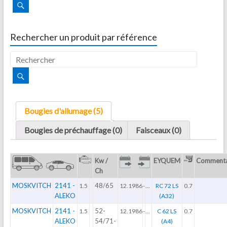
Rechercher un produit par référence
Bougies d'allumage (5)
Bougies de préchauffage (0)
Faisceaux (0)
Kw /
EYQUEM
Commenta
Ch
MOSKVITCH
2141 -
48/65
1.5
12.1986
-
...
RC 72 LS
0.7
ALEKO
(A32)
MOSKVITCH
2141 -
52-
1.5
12.1986
-
...
C 62 LS
0.7
ALEKO
54/71-
(A4)