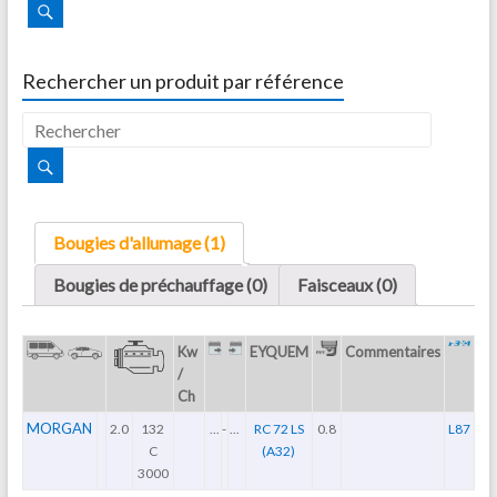
Rechercher un produit par référence
Bougies d'allumage (1)
Bougies de préchauffage (0)
Faisceaux (0)
Kw
EYQUEM
Commentaires
/
Ch
MORGAN
2.0
132
...
-
...
RC 72 LS
0.8
L87
C
(A32)
3000