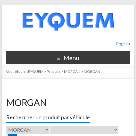
English
Menu
Vous êtes ici :
EYQUEM
>
Produits
>
MORGAN
>
MORGAN
MORGAN
Rechercher un produit par véhicule