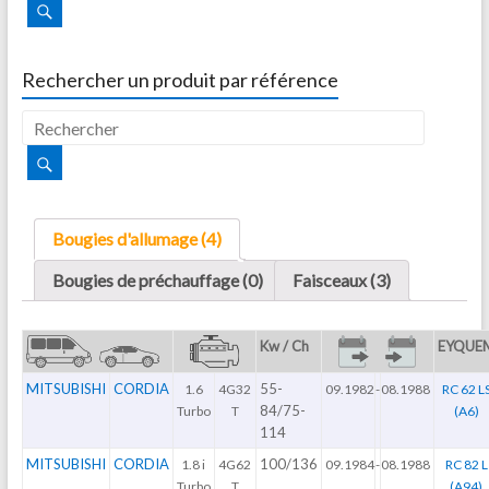
Rechercher un produit par référence
Bougies d'allumage (4)
Bougies de préchauffage (0)
Faisceaux (3)
Kw / Ch
EYQUE
MITSUBISHI
CORDIA
55-
1.6
4G32
09.1982
-
08.1988
RC 62 L
84/75-
Turbo
T
(A6)
114
MITSUBISHI
CORDIA
100/136
1.8 i
4G62
09.1984
-
08.1988
RC 82 L
Turbo
T
(A94)