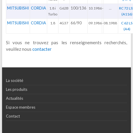
MITSUBISHI
CORDIA
100/136
1.8 i
G62B
10.1986
-
...
RC 72 LS
Turbo
(A116)
MITSUBISHI
CORDIA
66/90
1.8
4G37
09.1986
-
08.1988
C 62 LS
(A4)
Si vous ne trouvez pas les renseignements recherchés,
veuillez nous
contacter
La société
Les produits
Actualités
Espace membres
Contact