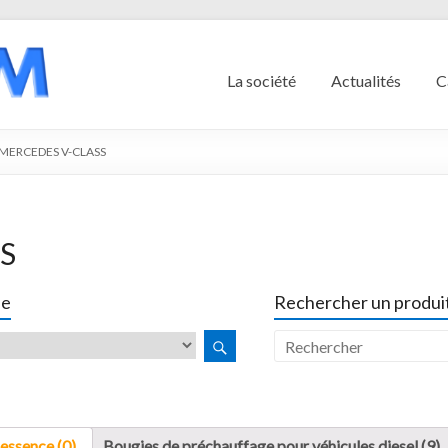
La société
Actualités
C
MERCEDES V-CLASS
S
le
Rechercher un produit
essence (0)
Bougies de préchauffage pour véhicules diesel (9)