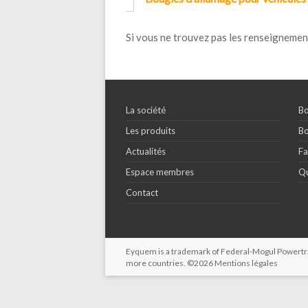
Si vous ne trouvez pas les renseignemen
La société
Bo
Les produits
Bo
Actualités
Fa
Espace membres
Qu
Contact
Eyquem is a trademark of Federal-Mogul Powertrain
more countries. ©2026
Mentions légales