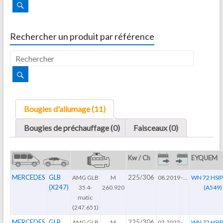
Rechercher un produit par référence
Bougies d'allumage (11)
Bougies de préchauffage (0)
Faisceaux (0)
Kw / Ch
EYQUEM
MERCEDES
GLB
225/306
AMG GLB
M
08.2019
-
...
WN 72 HSI
(X247)
35 4-
260.920
(A549)
matic
(247.651)
MERCEDES
GLB
225/306
AMG GLB
M
03.2023
-
...
WN 72 HSI