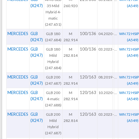
(X247)
35 Mild
260.920
(A549)
Hybrid 4-
matic
(247.651)
MERCEDES
GLB
100/136
GLB 180
M
04.2020
-
...
WN 72 HSI
(X247)
(247.684)
282.914
(A549)
MERCEDES
GLB
100/136
GLB 180
M
03.2023
-
...
WN 72 HSI
(X247)
Mild
282.814
(A549)
Hybrid
(247.684)
MERCEDES
GLB
120/163
GLB 200
M
08.2019
-
...
WN 72 HSI
(X247)
(247.687)
282.914
(A549)
MERCEDES
GLB
120/163
GLB 200
M
10.2020
-
...
WN 72 HSI
(X247)
4-matic
282.914
(A549)
(247.688)
MERCEDES
GLB
120/163
GLB 200
M
03.2023
-
...
WN 72 HSI
(X247)
Mild
282.814
(A549)
Hybrid
(247.687)