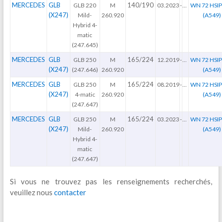
MERCEDES
GLB
140/190
GLB 220
M
03.2023
-
...
WN 72 HSI
(X247)
Mild-
260.920
(A549)
Hybrid 4-
matic
(247.645)
MERCEDES
GLB
165/224
GLB 250
M
12.2019
-
...
WN 72 HSI
(X247)
(247.646)
260.920
(A549)
MERCEDES
GLB
165/224
GLB 250
M
08.2019
-
...
WN 72 HSI
(X247)
4-matic
260.920
(A549)
(247.647)
MERCEDES
GLB
165/224
GLB 250
M
03.2023
-
...
WN 72 HSI
(X247)
Mild-
260.920
(A549)
Hybrid 4-
matic
(247.647)
Si vous ne trouvez pas les renseignements recherchés,
veuillez nous
contacter