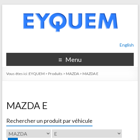
English
Menu
Vous êtes ici :
EYQUEM
>
Produits
>
MAZDA
>
MAZDA E
MAZDA E
Rechercher un produit par véhicule