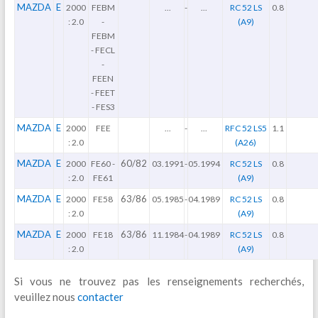
MAZDA
E
2000
FEBM
...
-
...
RC 52 LS
0.8
: 2.0
-
(A9)
FEBM
- FECL
-
FEEN
- FEET
- FES3
MAZDA
E
2000
FEE
...
-
...
RFC 52 LS5
1.1
: 2.0
(A26)
MAZDA
E
60/82
2000
FE60 -
03.1991
-
05.1994
RC 52 LS
0.8
: 2.0
FE61
(A9)
MAZDA
E
63/86
2000
FE58
05.1985
-
04.1989
RC 52 LS
0.8
: 2.0
(A9)
MAZDA
E
63/86
2000
FE18
11.1984
-
04.1989
RC 52 LS
0.8
: 2.0
(A9)
Si vous ne trouvez pas les renseignements recherchés,
veuillez nous
contacter