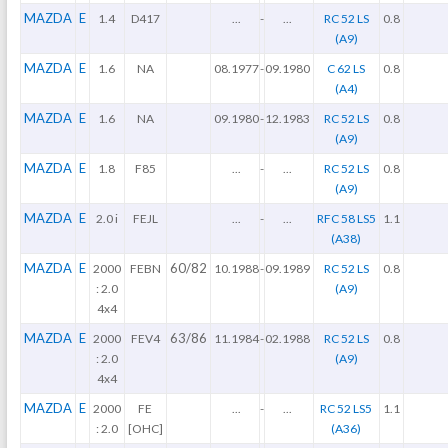
MAZDA
E
1.4
D417
...
-
...
RC 52 LS
0.8
(A9)
MAZDA
E
1.6
NA
08.1977
-
09.1980
C 62 LS
0.8
(A4)
MAZDA
E
1.6
NA
09.1980
-
12.1983
RC 52 LS
0.8
(A9)
MAZDA
E
1.8
F85
...
-
...
RC 52 LS
0.8
(A9)
MAZDA
E
2.0 i
FEJL
...
-
...
RFC 58 LS5
1.1
(A38)
MAZDA
E
60/82
2000
FEBN
10.1988
-
09.1989
RC 52 LS
0.8
: 2.0
(A9)
4x4
MAZDA
E
63/86
2000
FEV4
11.1984
-
02.1988
RC 52 LS
0.8
: 2.0
(A9)
4x4
MAZDA
E
2000
FE
...
-
...
RC 52 LS5
1.1
: 2.0
[OHC]
(A36)