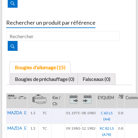
Rechercher un produit par référence
Bougies d'allumage (15)
Bougies de préchauffage (0)
Faisceaux (0)
Kw /
EYQUEM
Comme
Ch
MAZDA
E
1.3
TC
01.1975
-
08.1980
C 62 LS
0.8
(A4)
MAZDA
E
1.3
TC
09.1980
-
12.1983
RC 82 LS
0.8
(A78)