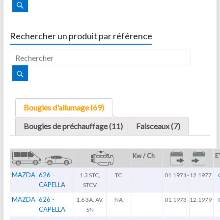
Rechercher un produit par référence
Bougies d'allumage (69)
Bougies de préchauffage (11)
Faisceaux (7)
Kw / Ch
E
MAZDA
626 -
1.3 STC,
TC
01.1971
-
12.1977
CAPELLA
STCV
MAZDA
626 -
1.6 3A, AV,
NA
01.1973
-
12.1979
CAPELLA
SN