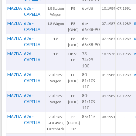
MAZDA
626 -
65/88
1.8 Station
F8
10.1989
-
07.1991
CAPELLA
Wagon
MAZDA
626 -
65-
1.8 Wagon
F8
07.1987
-
08.1989
CAPELLA
66/88-90
[OHC]
MAZDA
626 -
65-
1.8
F8
07.1987
-
08.1989
CAPELLA
66/88-90
[OHC]
MAZDA
626 -
73-
1.8
H8-V -
10.1978
-
08.1985
R
CAPELLA
74/99-
F8
100
MAZDA
626 -
80-
2.0 i 12V
FE
01.1988
-
08.1989
R
CAPELLA
81/109-
Wagon
[OHC]
110
MAZDA
626 -
80-
2.0 i 12V
FE
09.1989
-
03.1992
CAPELLA
81/109-
Wagon
[OHC]
110
MAZDA
626 -
85/115
2.0 i 16V
FS
08.1991
-
...
CAPELLA
GLX 4WD,
[DOHC]
Hatchback
Cat