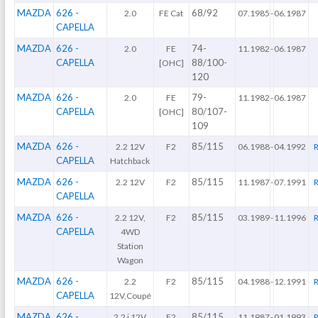
MAZDA
626 -
68/92
2.0
FE Cat
07.1985
-
06.1987
CAPELLA
MAZDA
626 -
74-
2.0
FE
11.1982
-
06.1987
CAPELLA
88/100-
[OHC]
120
MAZDA
626 -
79-
2.0
FE
11.1982
-
06.1987
CAPELLA
80/107-
[OHC]
109
MAZDA
626 -
85/115
2.2 12V
F2
06.1988
-
04.1992
CAPELLA
Hatchback
MAZDA
626 -
85/115
2.2 12V
F2
11.1987
-
07.1991
CAPELLA
MAZDA
626 -
85/115
2.2 12V,
F2
03.1989
-
11.1996
CAPELLA
4WD
Station
Wagon
MAZDA
626 -
85/115
2.2
F2
04.1988
-
12.1991
CAPELLA
12V,Coupé
MAZDA
626 -
85/115
2.2 i 12V
F2
11.1987
-
01.1993