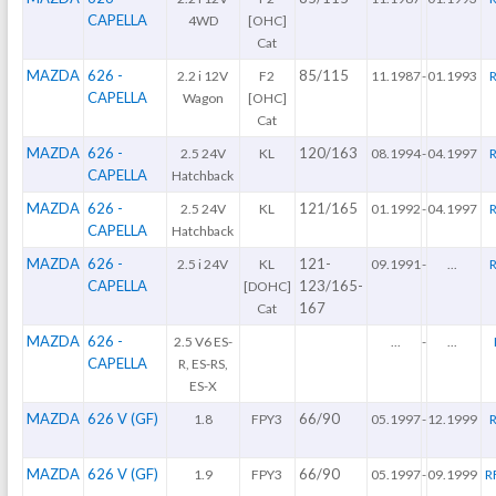
CAPELLA
4WD
[OHC]
Cat
MAZDA
626 -
85/115
2.2 i 12V
F2
11.1987
-
01.1993
CAPELLA
Wagon
[OHC]
Cat
MAZDA
626 -
120/163
2.5 24V
KL
08.1994
-
04.1997
CAPELLA
Hatchback
MAZDA
626 -
121/165
2.5 24V
KL
01.1992
-
04.1997
CAPELLA
Hatchback
MAZDA
626 -
121-
2.5 i 24V
KL
09.1991
-
...
CAPELLA
123/165-
[DOHC]
167
Cat
MAZDA
626 -
2.5 V6 ES-
...
-
...
CAPELLA
R, ES-RS,
ES-X
MAZDA
626 V (GF)
66/90
1.8
FPY3
05.1997
-
12.1999
R
MAZDA
626 V (GF)
66/90
1.9
FPY3
05.1997
-
09.1999
R