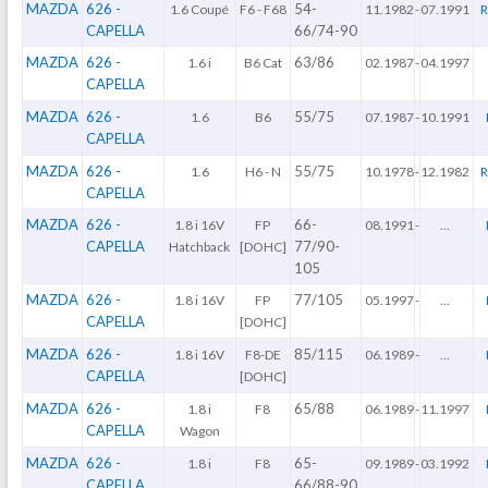
MAZDA
626 -
54-
1.6 Coupé
F6 - F68
11.1982
-
07.1991
R
CAPELLA
66/74-90
MAZDA
626 -
63/86
1.6 i
B6 Cat
02.1987
-
04.1997
CAPELLA
MAZDA
626 -
55/75
1.6
B6
07.1987
-
10.1991
CAPELLA
MAZDA
626 -
55/75
1.6
H6 - N
10.1978
-
12.1982
R
CAPELLA
MAZDA
626 -
66-
1.8 i 16V
FP
08.1991
-
...
CAPELLA
77/90-
Hatchback
[DOHC]
105
MAZDA
626 -
77/105
1.8 i 16V
FP
05.1997
-
...
CAPELLA
[DOHC]
MAZDA
626 -
85/115
1.8 i 16V
F8-DE
06.1989
-
...
CAPELLA
[DOHC]
MAZDA
626 -
65/88
1.8 i
F8
06.1989
-
11.1997
CAPELLA
Wagon
MAZDA
626 -
65-
1.8 i
F8
09.1989
-
03.1992
CAPELLA
66/88-90