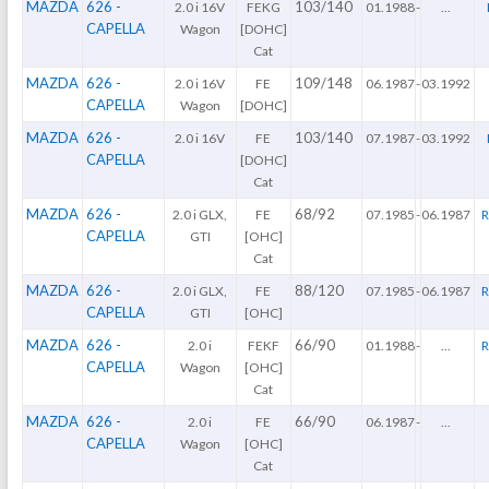
MAZDA
626 -
103/140
2.0 i 16V
FEKG
01.1988
-
...
CAPELLA
Wagon
[DOHC]
Cat
MAZDA
626 -
109/148
2.0 i 16V
FE
06.1987
-
03.1992
CAPELLA
Wagon
[DOHC]
MAZDA
626 -
103/140
2.0 i 16V
FE
07.1987
-
03.1992
CAPELLA
[DOHC]
Cat
MAZDA
626 -
68/92
2.0 i GLX,
FE
07.1985
-
06.1987
R
CAPELLA
GTI
[OHC]
Cat
MAZDA
626 -
88/120
2.0 i GLX,
FE
07.1985
-
06.1987
R
CAPELLA
GTI
[OHC]
MAZDA
626 -
66/90
2.0 i
FEKF
01.1988
-
...
R
CAPELLA
Wagon
[OHC]
Cat
MAZDA
626 -
66/90
2.0 i
FE
06.1987
-
...
CAPELLA
Wagon
[OHC]
Cat