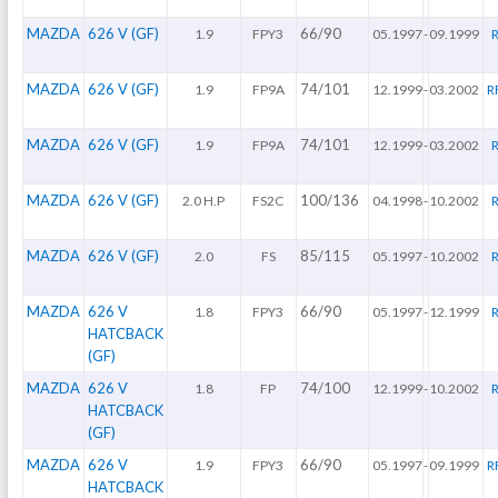
MAZDA
626 V (GF)
66/90
1.9
FPY3
05.1997
-
09.1999
MAZDA
626 V (GF)
74/101
1.9
FP9A
12.1999
-
03.2002
R
MAZDA
626 V (GF)
74/101
1.9
FP9A
12.1999
-
03.2002
MAZDA
626 V (GF)
100/136
2.0 H.P
FS2C
04.1998
-
10.2002
R
MAZDA
626 V (GF)
85/115
2.0
FS
05.1997
-
10.2002
R
MAZDA
626 V
66/90
1.8
FPY3
05.1997
-
12.1999
R
HATCBACK
(GF)
MAZDA
626 V
74/100
1.8
FP
12.1999
-
10.2002
R
HATCBACK
(GF)
MAZDA
626 V
66/90
1.9
FPY3
05.1997
-
09.1999
R
HATCBACK