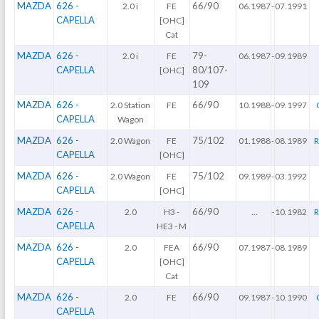
MAZDA
626 -
66/90
2.0 i
FE
06.1987
-
07.1991
CAPELLA
[OHC]
Cat
MAZDA
626 -
79-
2.0 i
FE
06.1987
-
09.1989
CAPELLA
80/107-
[OHC]
109
MAZDA
626 -
66/90
2.0 Station
FE
10.1988
-
09.1997
CAPELLA
Wagon
MAZDA
626 -
75/102
2.0 Wagon
FE
01.1988
-
08.1989
R
CAPELLA
[OHC]
MAZDA
626 -
75/102
2.0 Wagon
FE
09.1989
-
03.1992
CAPELLA
[OHC]
MAZDA
626 -
66/90
2.0
H3 -
...
-
10.1982
R
CAPELLA
HE3 - M
MAZDA
626 -
66/90
2.0
FEA
07.1987
-
08.1989
CAPELLA
[OHC]
Cat
MAZDA
626 -
66/90
2.0
FE
09.1987
-
10.1990
CAPELLA