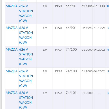
MAZDA
626 V
66/90
1.9
FPY3
02.1998
-
10.1999
R
STATION
WAGON
(GW)
MAZDA
626 V
66/90
1.9
FPY3
02.1998
-
10.1999
STATION
WAGON
(GW)
MAZDA
626 V
74/100
1.9
FP9A
01.2000
-
04.2002
R
STATION
WAGON
(GW)
MAZDA
626 V
74/100
1.9
FP9A
01.2000
-
04.2002
STATION
WAGON
(GW)
MAZDA
626 V
74/101
1.9
FP9A
01.2000
-
...
R
STATION
WAGON
(GW)