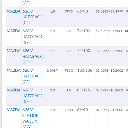
(GF)
MAZDA
626 V
66/90
1.9
FPY3
05.1997
-
09.1999
HATCBACK
(GF)
MAZDA
626 V
74/100
1.9
FP
12.1999
-
06.2000
R
HATCBACK
(GF)
MAZDA
626 V
74/100
1.9
FP
12.1999
-
06.2000
HATCBACK
(GF)
MAZDA
626 V
100/136
2.0 H.P
FS2C
02.1998
-
10.2002
R
HATCBACK
(GF)
MAZDA
626 V
85/115
2.0
FS
05.1997
-
10.2002
R
HATCBACK
(GF)
MAZDA
626 V
66/90
1.8
FP33
02.1998
-
01.2000
R
STATION
WAGON
(GW)