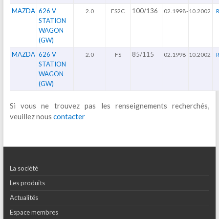
MAZDA
626 V
100/136
2.0
FS2C
02.1998
-
10.2002
R
STATION
WAGON
(GW)
MAZDA
626 V
85/115
2.0
FS
02.1998
-
10.2002
R
STATION
WAGON
(GW)
Si vous ne trouvez pas les renseignements recherchés,
veuillez nous
contacter
La société
Les produits
Actualités
Espace membres