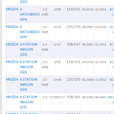
(GH)
MAZDA
6
114/155
2.0
LFDE
01.2010
-
12.2012
RC
HATCHBACK
MZR
(GH)
MAZDA
6
125/170
2.5
L5-VE
08.2007
-
12.2012
RC
HATCHBACK
MZR
(GH)
MAZDA
6 STATION
108/147
2.0
LF17
08.2007
-
12.2012
RC
WAGON
MZR
(GH)
MAZDA
6 STATION
114/155
2.0
LFDE
04.2010
-
12.2012
RC
WAGON
MZR
(GH)
MAZDA
6 STATION
125/170
2.5
L5-VE
02.2008
-
12.2012
RC
WAGON
MZR
(GH)
MAZDA
6 STATION
104/141
2.0
LF18/LF17
08.2002
-
08.2007
RN 
WAGON
(GY)