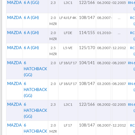
MAZDA
6 A (GG)
122/166
2.3
L3C1
06.2002
-
02.2005
RN 
MAZDA
6 A (GH)
108/147
2.0
LF4J/LF4K
08.2007
-
...
RC
MZR
MAZDA
6 A (GH)
114/155
2.0
LFDE
01.2010
-
...
RC
MZR
MAZDA
6 A (GH)
125/170
2.5
L5-VE
08.2007
-
12.2012
RC
MZR
MAZDA
6
104/141
2.0
LF18/LF17
08.2002
-
08.2007
RN 
HATCHBACK
(GG)
MAZDA
6
108/147
2.0
LF18/LF17
03.2005
-
08.2007
RN 
HATCHBACK
(GG)
MAZDA
6
122/166
2.3
L3C1
08.2002
-
02.2005
RN 
HATCHBACK
(GG)
MAZDA
6
108/147
2.0
LF17
08.2007
-
12.2012
RC
HATCHBACK
MZR