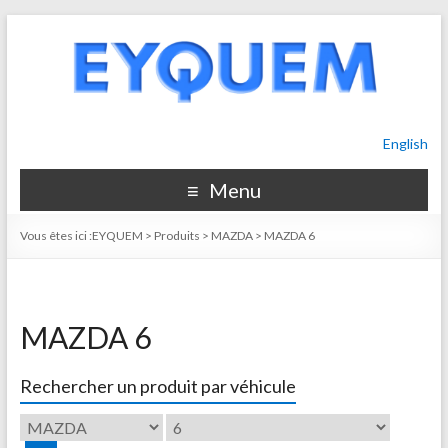
English
Menu
Vous êtes ici :
EYQUEM
>
Produits
>
MAZDA
>
MAZDA 6
MAZDA 6
Rechercher un produit par véhicule