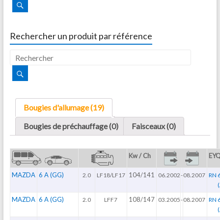
Rechercher un produit par référence
Bougies d'allumage (19)
Bougies de préchauffage (0)
Faisceaux (0)
Kw / Ch
EY
MAZDA
6 A (GG)
104/141
2.0
LF18/LF17
06.2002
-
08.2007
RN 
MAZDA
6 A (GG)
108/147
2.0
LFF7
03.2005
-
08.2007
RN 