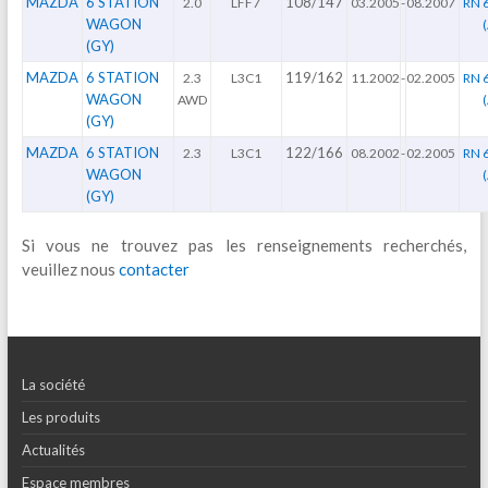
MAZDA
6 STATION
108/147
2.0
LFF7
03.2005
-
08.2007
RN 
WAGON
(GY)
MAZDA
6 STATION
119/162
2.3
L3C1
11.2002
-
02.2005
RN 
WAGON
AWD
(GY)
MAZDA
6 STATION
122/166
2.3
L3C1
08.2002
-
02.2005
RN 
WAGON
(GY)
Si vous ne trouvez pas les renseignements recherchés,
veuillez nous
contacter
La société
Les produits
Actualités
Espace membres