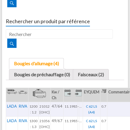
Rechercher un produit par référence
Bougies d'allumage (4)
Bougies de préchauffage (0)
Faisceaux (2)
Kw /
EYQUEM
Commentair
Ch
LADA
RIVA
47/64
1200
21012
11.1985
-
...
C 62 LS
0.7
: 1.2
[OHC]
(A4)
LADA
RIVA
49/67
1300
21056
11.1985
-
...
C 62 LS
0.7
: 1.3
[OHC]
(A4)