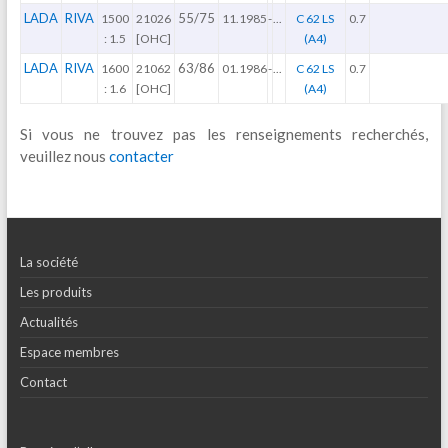
LADA
RIVA
55/75
1500
21026
11.1985
-
...
C 62 LS
0.7
: 1.5
[OHC]
(A4)
LADA
RIVA
63/86
1600
21062
01.1986
-
...
C 62 LS
0.7
: 1.6
[OHC]
(A4)
Si vous ne trouvez pas les renseignements recherchés,
veuillez nous
contacter
La société
Les produits
Actualités
Espace membres
Contact