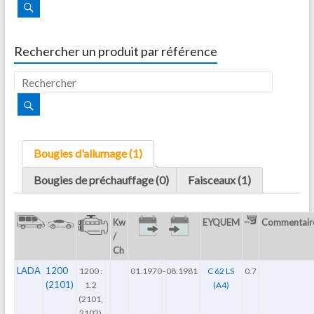
Rechercher un produit par référence
Bougies d'allumage (1)
Bougies de préchauffage (0)
Faisceaux (1)
Kw
EYQUEM
Commentair
/
Ch
LADA
1200
1200 :
01.1970
-
08.1981
C 62 LS
0.7
(2101)
1.2
(A4)
(2101,
2102)