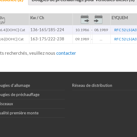
Kw / Ch
EYQUEM
136-165/185-224
6.4 [DOHC] Cat
10.1986
-
08.1989
RFC 52 LS (A3
163-175/222-238
J6 [DOHC] Cat
09.1989
-
...
RFC 52 LS (A3
ts recherchés, veuillez nous
contacter
ugies d’allumage
Réseau de distribution
ugies de préchauffage
isceaux
alité première monte