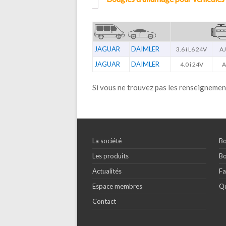
JAGUAR
DAIMLER
3.6 i L6 24V
AJ
JAGUAR
DAIMLER
4.0 i 24V
A
Si vous ne trouvez pas les renseignemen
La société
Bo
Les produits
Bo
Actualités
Fa
Espace membres
Qu
Contact