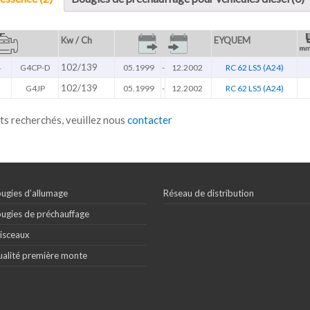
Kw / Ch
EYQUEM
102/139
4
G4CP-D
05.1999
-
12.2002
RC 62 LS5 (A24)
102/139
G4JP
05.1999
-
12.2002
RC 62 LS5 (A24)
ts recherchés, veuillez nous
contacter
ugies d’allumage
Réseau de distribution
ugies de préchauffage
isceaux
alité première monte