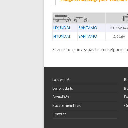
HYUNDAI
SANTAMO
2.0 16V 4x
HYUNDAI
SANTAMO
2.0 16V
Si vous ne trouvez pas les renseignemen
La société
Bo
Les produits
Bo
Actualités
Fa
Espace membres
Qu
Contact