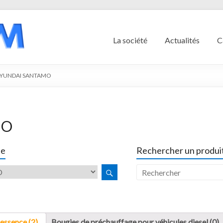
La société
Actualités
C
YUNDAI SANTAMO
MO
le
Rechercher un produit
essence (2)
Bougies de préchauffage pour véhicules diesel (0)