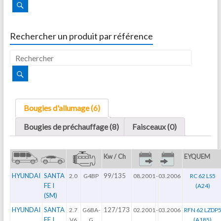
Rechercher un produit par référence
Bougies d'allumage (6)
Bougies de préchauffage (8)
Faisceaux (0)
Kw / Ch
EYQUEM
HYUNDAI
SANTA
99/135
2.0
G4BP
08.2001
-
03.2006
RC 62 LS5
FE I
(A24)
(SM)
HYUNDAI
SANTA
127/173
2.7
G6BA-
02.2001
-
03.2006
RFN 62 LZDP
FE I
V6
G
(A185)