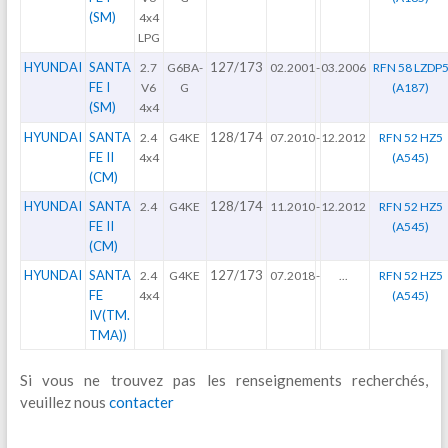
(SM)
4x4
LPG
HYUNDAI
SANTA
127/173
2.7
G6BA-
02.2001
-
03.2006
RFN 58 LZDP
FE I
V6
G
(A187)
(SM)
4x4
HYUNDAI
SANTA
128/174
2.4
G4KE
07.2010
-
12.2012
RFN 52 HZ5
FE II
4x4
(A545)
(CM)
HYUNDAI
SANTA
128/174
2.4
G4KE
11.2010
-
12.2012
RFN 52 HZ5
FE II
(A545)
(CM)
HYUNDAI
SANTA
127/173
2.4
G4KE
07.2018
-
...
RFN 52 HZ5
FE
4x4
(A545)
IV(TM.
TMA))
Si vous ne trouvez pas les renseignements recherchés,
veuillez nous
contacter