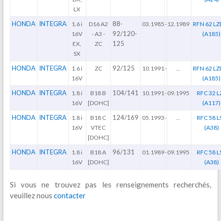
LX
HONDA
INTEGRA
88-
1.6 i
D16 A2
03.1985
-
12.1989
RFN 62 LZ
92/120-
16V
- A3 -
(A185)
125
EX,
ZC
SX
HONDA
INTEGRA
92/125
1.6 i
ZC
10.1991
-
...
RFN 62 LZ
16V
(A185)
HONDA
INTEGRA
104/141
1.8 i
B18 B
10.1991
-
09.1995
RFC 32 L
16V
[DOHC]
(A117)
HONDA
INTEGRA
124/169
1.8 i
B18 C
05.1993
-
...
RFC 58 L
16V
VTEC
(A38)
[DOHC]
HONDA
INTEGRA
96/131
1.8 i
B18 A
01.1989
-
09.1995
RFC 58 L
16V
[DOHC]
(A38)
Si vous ne trouvez pas les renseignements recherchés,
veuillez nous
contacter