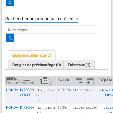
Rechercher un produit par référence
Bougies d'allumage (7)
Bougies de préchauffage (0)
Faisceaux (1)
Kw / Ch
EYQUEM
HONDA
INTEGRA
140/190
1.8
B18C6
11.1997
-
10.2001
RFN 62 LZ
COUPE
Type-
(A185)
R
HONDA
INTEGRA
63/86
1.5
D15 A1
03.1985
-
12.1989
RC 62 L
DX,
(A24)