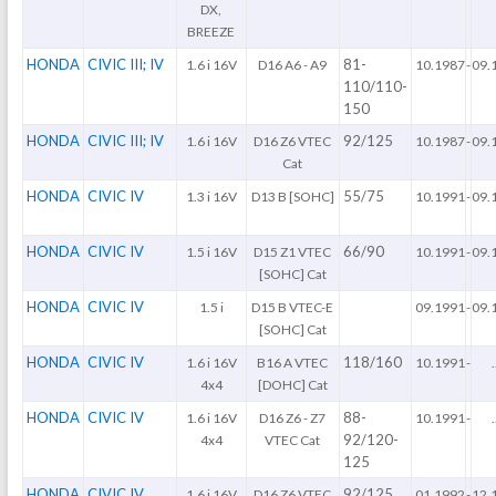
DX,
BREEZE
HONDA
CIVIC III; IV
81-
1.6 i 16V
D16 A6 - A9
10.1987
-
09.
110/110-
150
HONDA
CIVIC III; IV
92/125
1.6 i 16V
D16 Z6 VTEC
10.1987
-
09.
Cat
HONDA
CIVIC IV
55/75
1.3 i 16V
D13 B [SOHC]
10.1991
-
09.
HONDA
CIVIC IV
66/90
1.5 i 16V
D15 Z1 VTEC
10.1991
-
09.
[SOHC] Cat
HONDA
CIVIC IV
1.5 i
D15 B VTEC-E
09.1991
-
09.
[SOHC] Cat
HONDA
CIVIC IV
118/160
1.6 i 16V
B16 A VTEC
10.1991
-
.
4x4
[DOHC] Cat
HONDA
CIVIC IV
88-
1.6 i 16V
D16 Z6 - Z7
10.1991
-
.
92/120-
4x4
VTEC Cat
125
HONDA
CIVIC IV
92/125
1.6 i 16V
D16 Z6 VTEC
01.1992
-
12.