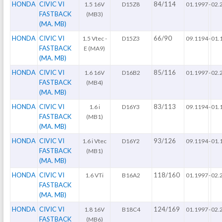
HONDA
CIVIC VI
84/114
1.5 16V
D15Z8
01.1997
-
02.
FASTBACK
(MB3)
(MA. MB)
HONDA
CIVIC VI
66/90
1.5 Vtec -
D15Z3
09.1194
-
01.
FASTBACK
E (MA9)
(MA. MB)
HONDA
CIVIC VI
85/116
1.6 16V
D16B2
01.1997
-
02.
FASTBACK
(MB4)
(MA. MB)
HONDA
CIVIC VI
83/113
1.6 i
D16Y3
09.1194
-
01.
FASTBACK
(MB1)
(MA. MB)
HONDA
CIVIC VI
93/126
1.6 i Vtec
D16Y2
09.1194
-
01.
FASTBACK
(MB1)
(MA. MB)
HONDA
CIVIC VI
118/160
1.6 VTi
B16A2
01.1997
-
02.
FASTBACK
(MA. MB)
HONDA
CIVIC VI
124/169
1.8 16V
B18C4
01.1997
-
02.
FASTBACK
(MB6)