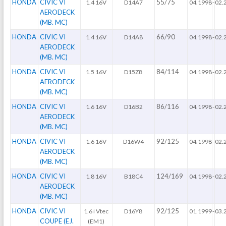
HONDA
CIVIC VI
55/75
1.4 16V
D14A7
04.1998
-
02.
AERODECK
(MB. MC)
HONDA
CIVIC VI
66/90
1.4 16V
D14A8
04.1998
-
02.
AERODECK
(MB. MC)
HONDA
CIVIC VI
84/114
1.5 16V
D15Z8
04.1998
-
02.
AERODECK
(MB. MC)
HONDA
CIVIC VI
86/116
1.6 16V
D16B2
04.1998
-
02.
AERODECK
(MB. MC)
HONDA
CIVIC VI
92/125
1.6 16V
D16W4
04.1998
-
02.
AERODECK
(MB. MC)
HONDA
CIVIC VI
124/169
1.8 16V
B18C4
04.1998
-
02.
AERODECK
(MB. MC)
HONDA
CIVIC VI
92/125
1.6 i Vtec
D16Y8
01.1999
-
03.
COUPE (EJ.
(EM1)