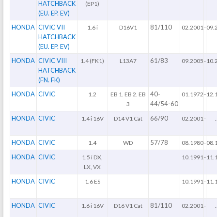
HATCHBACK
(EP1)
(EU. EP. EV)
HONDA
CIVIC VII
81/110
1.6 i
D16V1
02.2001
-
09.
HATCHBACK
(EU. EP. EV)
HONDA
CIVIC VIII
61/83
1.4 (FK1)
L13A7
09.2005
-
10.
HATCHBACK
(FN. FK)
HONDA
CIVIC
40-
1.2
EB 1. EB 2. EB
01.1972
-
12.
44/54-60
3
HONDA
CIVIC
66/90
1.4 i 16V
D14 V1 Cat
02.2001
-
.
HONDA
CIVIC
57/78
1.4
WD
08.1980
-
08.
HONDA
CIVIC
1.5 i DX,
10.1991
-
11.
LX, VX
HONDA
CIVIC
1.6 ES
10.1991
-
11.
HONDA
CIVIC
81/110
1.6 i 16V
D16 V1 Cat
02.2001
-
.