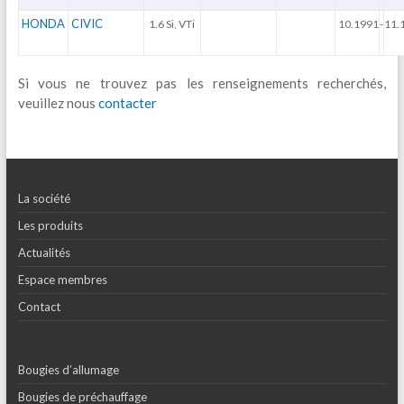
HONDA
CIVIC
1.6 Si, VTi
10.1991
-
11.
Si vous ne trouvez pas les renseignements recherchés,
veuillez nous
contacter
La société
Les produits
Actualités
Espace membres
Contact
Bougies d’allumage
Bougies de préchauffage