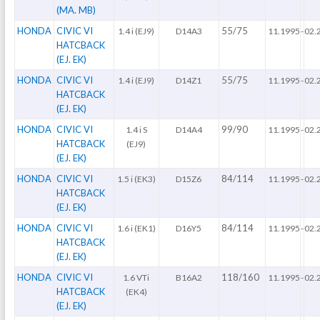
(MA. MB)
HONDA
CIVIC VI
55/75
1.4 i (EJ9)
D14A3
11.1995
-
02.
HATCBACK
(EJ. EK)
HONDA
CIVIC VI
55/75
1.4 i (EJ9)
D14Z1
11.1995
-
02.
HATCBACK
(EJ. EK)
HONDA
CIVIC VI
99/90
1.4 i S
D14A4
11.1995
-
02.
HATCBACK
(EJ9)
(EJ. EK)
HONDA
CIVIC VI
84/114
1.5 i (EK3)
D15Z6
11.1995
-
02.
HATCBACK
(EJ. EK)
HONDA
CIVIC VI
84/114
1.6 i (EK1)
D16Y5
11.1995
-
02.
HATCBACK
(EJ. EK)
HONDA
CIVIC VI
118/160
1.6 VTi
B16A2
11.1995
-
02.
HATCBACK
(EK4)
(EJ. EK)