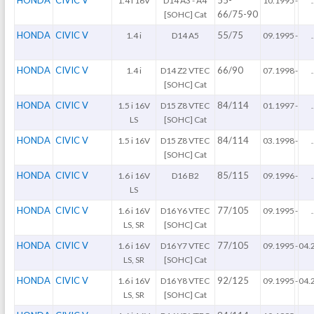
1.4 i 16V
D14 A3 - A4
10.1995
-
.
66/75-90
[SOHC] Cat
HONDA
CIVIC V
55/75
1.4 i
D14 A5
09.1995
-
.
HONDA
CIVIC V
66/90
1.4 i
D14 Z2 VTEC
07.1998
-
.
[SOHC] Cat
HONDA
CIVIC V
84/114
1.5 i 16V
D15 Z8 VTEC
01.1997
-
.
LS
[SOHC] Cat
HONDA
CIVIC V
84/114
1.5 i 16V
D15 Z8 VTEC
03.1998
-
.
[SOHC] Cat
HONDA
CIVIC V
85/115
1.6 i 16V
D16 B2
09.1996
-
.
LS
HONDA
CIVIC V
77/105
1.6 i 16V
D16 Y6 VTEC
09.1995
-
.
LS, SR
[SOHC] Cat
HONDA
CIVIC V
77/105
1.6 i 16V
D16 Y7 VTEC
09.1995
-
04.
LS, SR
[SOHC] Cat
HONDA
CIVIC V
92/125
1.6 i 16V
D16 Y8 VTEC
09.1995
-
04.
LS, SR
[SOHC] Cat