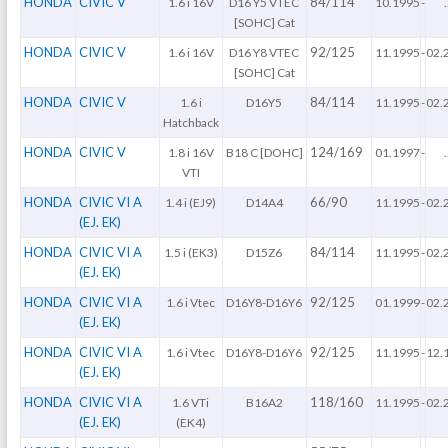
HONDA
CIVIC V
84/114
1.6 i 16V
D16 Y5 VTEC
10.1995
-
.
[SOHC] Cat
HONDA
CIVIC V
92/125
1.6 i 16V
D16 Y8 VTEC
11.1995
-
02.
[SOHC] Cat
HONDA
CIVIC V
84/114
1.6 i
D16Y5
11.1995
-
02.
Hatchback
HONDA
CIVIC V
124/169
1.8 i 16V
B18 C [DOHC]
01.1997
-
.
VTI
HONDA
CIVIC VI A
66/90
1.4 i (EJ9)
D14A4
11.1995
-
02.
(EJ. EK)
HONDA
CIVIC VI A
84/114
1.5 i (EK3)
D15Z6
11.1995
-
02.
(EJ. EK)
HONDA
CIVIC VI A
92/125
1.6 i Vtec
D16Y8-D16Y6
01.1999
-
02.
(EJ. EK)
HONDA
CIVIC VI A
92/125
1.6 i Vtec
D16Y8-D16Y6
11.1995
-
12.
(EJ. EK)
HONDA
CIVIC VI A
118/160
1.6 VTi
B16A2
11.1995
-
02.
(EJ. EK)
(EK4)