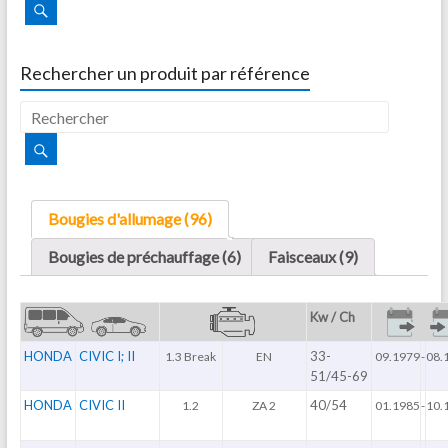
Rechercher un produit par référence
Bougies d'allumage (96)
Bougies de préchauffage (6)
Faisceaux (9)
Kw / Ch
HONDA
CIVIC I; II
33-
1.3 Break
EN
09.1979
-
08.
51/45-69
HONDA
CIVIC II
40/54
1.2
ZA 2
01.1985
-
10.