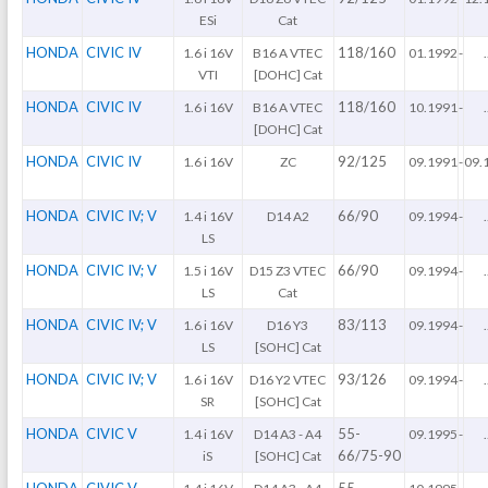
ESi
Cat
HONDA
CIVIC IV
118/160
1.6 i 16V
B16 A VTEC
01.1992
-
.
VTI
[DOHC] Cat
HONDA
CIVIC IV
118/160
1.6 i 16V
B16 A VTEC
10.1991
-
.
[DOHC] Cat
HONDA
CIVIC IV
92/125
1.6 i 16V
ZC
09.1991
-
09.
HONDA
CIVIC IV; V
66/90
1.4 i 16V
D14 A2
09.1994
-
.
LS
HONDA
CIVIC IV; V
66/90
1.5 i 16V
D15 Z3 VTEC
09.1994
-
.
LS
Cat
HONDA
CIVIC IV; V
83/113
1.6 i 16V
D16 Y3
09.1994
-
.
LS
[SOHC] Cat
HONDA
CIVIC IV; V
93/126
1.6 i 16V
D16 Y2 VTEC
09.1994
-
.
SR
[SOHC] Cat
HONDA
CIVIC V
55-
1.4 i 16V
D14 A3 - A4
09.1995
-
.
66/75-90
iS
[SOHC] Cat
HONDA
CIVIC V
55-