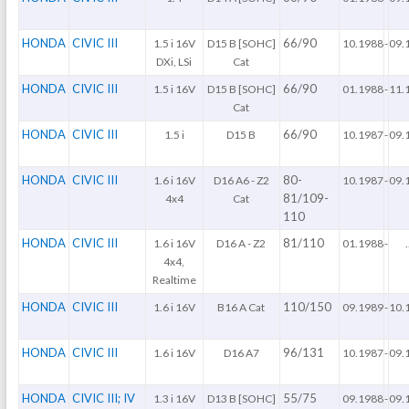
HONDA
CIVIC III
66/90
1.5 i 16V
D15 B [SOHC]
10.1988
-
09.
DXi, LSi
Cat
HONDA
CIVIC III
66/90
1.5 i 16V
D15 B [SOHC]
01.1988
-
11.
Cat
HONDA
CIVIC III
66/90
1.5 i
D15 B
10.1987
-
09.
HONDA
CIVIC III
80-
1.6 i 16V
D16 A6 - Z2
10.1987
-
09.
81/109-
4x4
Cat
110
HONDA
CIVIC III
81/110
1.6 i 16V
D16 A - Z2
01.1988
-
.
4x4,
Realtime
HONDA
CIVIC III
110/150
1.6 i 16V
B16 A Cat
09.1989
-
10.
HONDA
CIVIC III
96/131
1.6 i 16V
D16 A7
10.1987
-
09.
HONDA
CIVIC III; IV
55/75
1.3 i 16V
D13 B [SOHC]
09.1988
-
09.