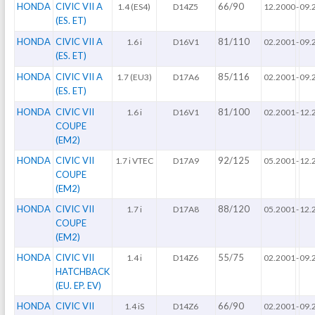
HONDA
CIVIC VII A
66/90
1.4 (ES4)
D14Z5
12.2000
-
09.
(ES. ET)
HONDA
CIVIC VII A
81/110
1.6 i
D16V1
02.2001
-
09.
(ES. ET)
HONDA
CIVIC VII A
85/116
1.7 (EU3)
D17A6
02.2001
-
09.
(ES. ET)
HONDA
CIVIC VII
81/100
1.6 i
D16V1
02.2001
-
12.
COUPE
(EM2)
HONDA
CIVIC VII
92/125
1.7 i VTEC
D17A9
05.2001
-
12.
COUPE
(EM2)
HONDA
CIVIC VII
88/120
1.7 i
D17A8
05.2001
-
12.
COUPE
(EM2)
HONDA
CIVIC VII
55/75
1.4 i
D14Z6
02.2001
-
09.
HATCHBACK
(EU. EP. EV)
HONDA
CIVIC VII
66/90
1.4 iS
D14Z6
02.2001
-
09.