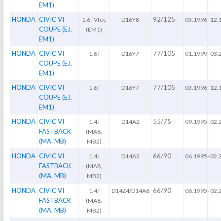
EM1)
HONDA
CIVIC VI
92/125
1.6 i Vtec
D16Y8
03.1996
-
12.
COUPE (EJ.
(EM1)
EM1)
HONDA
CIVIC VI
77/105
1.6 i
D16Y7
01.1999
-
03.
COUPE (EJ.
EM1)
HONDA
CIVIC VI
77/105
1.6 i
D16Y7
03.1996
-
12.
COUPE (EJ.
EM1)
HONDA
CIVIC VI
55/75
1.4 i
D14A2
09.1995
-
02.
FASTBACK
(MA8,
(MA. MB)
MB2)
HONDA
CIVIC VI
66/90
1.4 i
D14A2
06.1995
-
02.
FASTBACK
(MA8,
(MA. MB)
MB2)
HONDA
CIVIC VI
66/90
1.4 i
D14Z4/D14A8
06.1995
-
02.
FASTBACK
(MA8,
(MA. MB)
MB2)