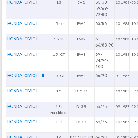
HONDA
CIVIC II
51-53-
1.3
EV 2
10.1983
-
08.
59/69-
72-80
HONDA
CIVIC II
63/86
1.5 4x4
EW 2
10.1983
-
10.
HONDA
CIVIC II
61-
1.5 GL
EW 2
10.1983
-
10.
66/83-90
HONDA
CIVIC II
69-
1.5 i GT
EW 3
10.1983
-
10.
74/94-
100
HONDA
CIVIC II; III
66/90
1.5 i GT
EW 4
01.1986
-
.
HONDA
CIVIC III
1.2
D12 B1
10.1987
-
09.
HONDA
CIVIC III
55/75
1.3 i
D13 B
09.1987
-
09.
Hatchback
HONDA
CIVIC III
55/75
1.3 i
D13 B
10.1987
-
09.
HONDA
CIVIC III
66/90
1.4
D14 A [SOHC]
01.1988
-
09.