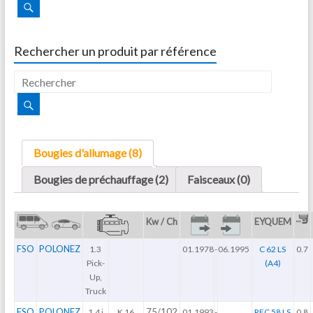
Rechercher un produit par référence
Bougies d'allumage (8)
Bougies de préchauffage (2)
Faisceaux (0)
Kw / Ch
EYQUEM
FSO
POLONEZ
1.3
01.1978
-
06.1995
C 62 LS
0.7
Pick-
(A4)
Up,
Truck
FSO
POLONEZ
75/102
1.4 i
K 16
01.1993
-
...
RFC 58 LS
0.8