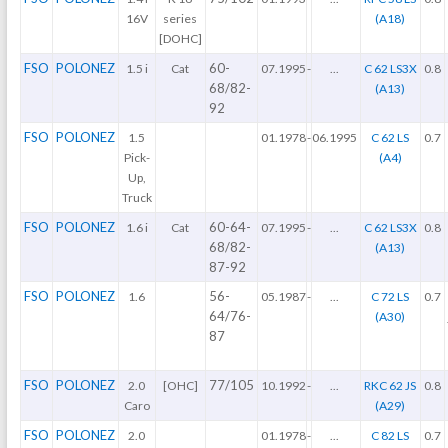
16V
series
(A18)
[DOHC]
FSO
POLONEZ
60-
1.5 i
Cat
07.1995
-
...
C 62 LS3X
0.8
68/82-
(A13)
92
FSO
POLONEZ
1.5
01.1978
-
06.1995
C 62 LS
0.7
Pick-
(A4)
Up,
Truck
FSO
POLONEZ
60-64-
1.6 i
Cat
07.1995
-
...
C 62 LS3X
0.8
68/82-
(A13)
87-92
FSO
POLONEZ
56-
1.6
05.1987
-
...
C 72 LS
0.7
64/76-
(A30)
87
FSO
POLONEZ
77/105
2.0
[OHC]
10.1992
-
...
RKC 62 JS
0.8
Caro
(A29)
FSO
POLONEZ
2.0
01.1978
-
...
C 82 LS
0.7