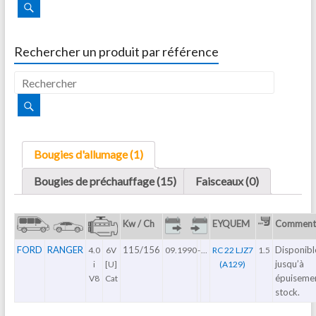
Rechercher un produit par référence
Bougies d'allumage (1)
Bougies de préchauffage (15)
Faisceaux (0)
Kw / Ch
EYQUEM
Commenta
FORD
RANGER
115/156
Disponibl
4.0
6V
09.1990
-
...
RC 22 LJZ7
1.5
jusqu’à
i
[U]
(A129)
épuiseme
V8
Cat
stock.