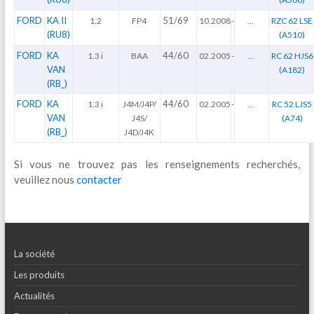
FORD
KA II
51/69
1.2
FP4
10.2008
-
...
RZC 62 LSE
(RU8)
(A510)
FORD
KA
44/60
1.3 i
BAA
02.2005
-
...
RC 62 HJS6
VAN
(A182)
(RB_)
FORD
KA
44/60
1.3 i
J4M/J4P/
02.2005
-
...
RC 52 LJS5
VAN
J4S/
(A74)
(RB_)
J4D/J4K
Si vous ne trouvez pas les renseignements recherchés,
veuillez nous
contacter
La société
Les produits
Actualités