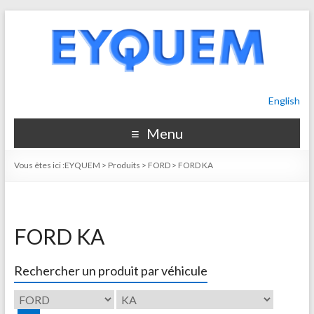
English
Menu
Vous êtes ici :
EYQUEM
>
Produits
>
FORD
>
FORD KA
FORD KA
Rechercher un produit par véhicule