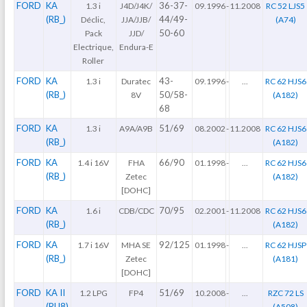
FORD
KA
36-37-
1.3 i
J4D/J4K/
09.1996
-
11.2008
RC 52 LJS5
(RB_)
44/49-
Déclic,
JJA/JJB/
(A74)
50-60
Pack
JJD/
Electrique,
Endura-E
Roller
FORD
KA
43-
1.3 i
Duratec
09.1996
-
...
RC 62 HJS6
(RB_)
50/58-
8V
(A182)
68
FORD
KA
51/69
1.3 i
A9A/A9B
08.2002
-
11.2008
RC 62 HJS6
(RB_)
(A182)
FORD
KA
66/90
1.4 i 16V
FHA
01.1998
-
...
RC 62 HJS6
(RB_)
Zetec
(A182)
[DOHC]
FORD
KA
70/95
1.6 i
CDB/CDC
02.2001
-
11.2008
RC 62 HJS6
(RB_)
(A182)
FORD
KA
92/125
1.7 i 16V
MHA SE
01.1998
-
...
RC 62 HJSP
(RB_)
Zetec
(A181)
[DOHC]
FORD
KA II
51/69
1.2 LPG
FP4
10.2008
-
...
RZC 72 LS
(RU8)
(A508)