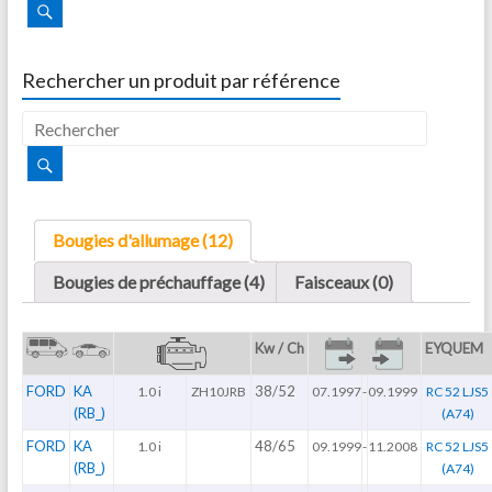
Rechercher un produit par référence
Bougies d'allumage (12)
Bougies de préchauffage (4)
Faisceaux (0)
Kw / Ch
EYQUEM
FORD
KA
38/52
1.0 i
ZH10JRB
07.1997
-
09.1999
RC 52 LJS5
(RB_)
(A74)
FORD
KA
48/65
1.0 i
09.1999
-
11.2008
RC 52 LJS5
(RB_)
(A74)