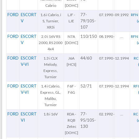
Cabrio
[DOHC]
FORD
ESCORT
77-
1.6 i Cabrio, i
LJF -
07.1990
-
09.1992
RFN 
V
79/105-
S, Turnier,
LJE
(
107
XR3i
FORD
ESCORT
110/150
2.0 i 16V RS
N7A
08.1990
-
...
RFN 
V
2000, RS 2000
[DOHC]
(
4x4
FORD
ESCORT
44/60
1.3 i CLX
J6A
07.1990
-
12.1994
RC
V-VI
Melody,
[HCS]
Express,
Turnier
FORD
ESCORT
52/71
1.4 i Cabrio,
F6F -
07.1990
-
12.1994
RFC
V-VI
Express, GL,
F6G
Malibu,
Turnier
FORD
ESCORT
77-
1.8 i 16V
RDA -
02.1992
-
...
RC 
VI
95/105-
RQB
(
130
Zetec
[DOHC]