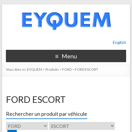
English
Menu
Vous êtes ici :
EYQUEM
>
Produits
>
FORD
>
FORD ESCORT
FORD ESCORT
Rechercher un produit par véhicule