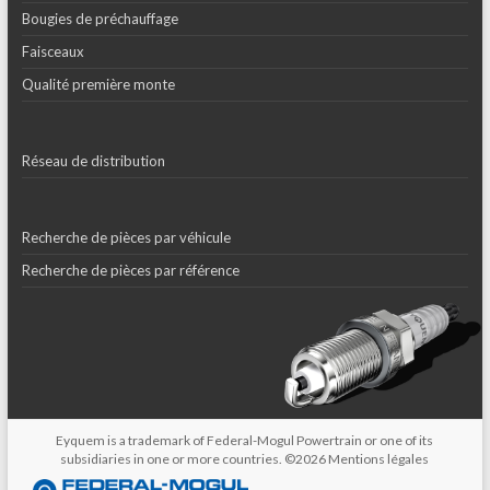
Bougies de préchauffage
Faisceaux
Qualité première monte
Réseau de distribution
Recherche de pièces par véhicule
Recherche de pièces par référence
Eyquem is a trademark of Federal-Mogul Powertrain or one of its
subsidiaries in one or more countries. ©2026
Mentions légales