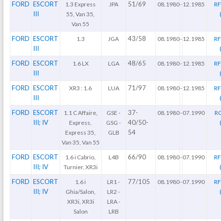
FORD
ESCORT
51/69
1.3 Express
JPA
08.1980
-
12.1985
RF
III
55, Van 35,
Van 55
FORD
ESCORT
43/58
1.3
JGA
08.1980
-
12.1985
RF
III
FORD
ESCORT
48/65
1.6 LX
LGA
08.1980
-
12.1985
RF
III
FORD
ESCORT
71/97
XR3 : 1.6
LUA
08.1980
-
12.1985
RF
III
FORD
ESCORT
37-
1.1 C Affaire,
GSE -
08.1980
-
07.1990
RC
III; IV
40/50-
Express,
GSG -
54
Express 35,
GLB
Van 35, Van 55
FORD
ESCORT
66/90
1.6 i Cabrio,
L4B
08.1980
-
07.1990
RF
III; IV
Turnier, XR3i
FORD
ESCORT
77/105
1.6 i
LR1 -
08.1980
-
07.1990
RF
III; IV
Ghia/Salon,
LR2 -
XR3i, XR3i
LRA -
Salon
LRB