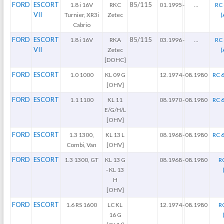
FORD
ESCORT
85/115
1.8 i 16V
RKC
01.1995
-
...
RC 
VII
Turnier, XR3i
Zetec
(
Cabrio
FORD
ESCORT
85/115
1.8 i 16V
RKA
03.1996
-
...
RC 
VII
Zetec
(
[DOHC]
FORD
ESCORT
1.0 1000
KL 09 G
12.1974
-
08.1980
RC 6
[OHV]
FORD
ESCORT
1.1 1100
KL 11
08.1970
-
08.1980
RC 6
E/G/H/L
[OHV]
FORD
ESCORT
1.3 1300,
KL 13 L
08.1968
-
08.1980
RC 6
Combi, Van
[OHV]
FORD
ESCORT
1.3 1300, GT
KL 13 G
08.1968
-
08.1980
R
- KL 13
H
[OHV]
FORD
ESCORT
1.6 RS 1600
LC KL
12.1974
-
08.1980
R
16 G