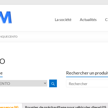
La société
Actualités
C
CINQUECENTO
TO
le
Rechercher un produit
essence (8)
Bougies de préchauffage pour véhicules diesel (0)