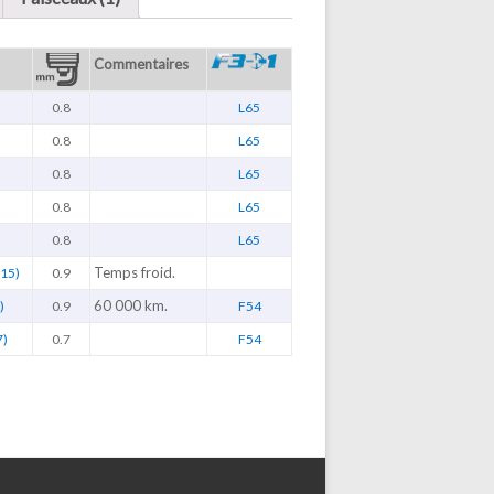
Commentaires
0.8
L65
0.8
L65
0.8
L65
0.8
L65
0.8
L65
Temps froid.
15)
0.9
60 000 km.
)
0.9
F54
7)
0.7
F54