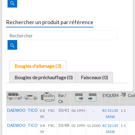
Rechercher un produit par référence
Bougies d'allumage (3)
Bougies de préchauffage (0)
Faisceaux (0)
Kw /
EYQUEM
Com
Ch
DAEWOO
TICO
30/41
0.8
F8C
06.1991
-
...
RC 52 LS5
1.1
SX
(A36)
DAEWOO
TICO
33/48
0.8
F8C
02.1995
-
12.2000
RC 52 LS5
1.1
SX
(A36)