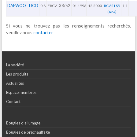
DAEWOO
TICO
38/52
0.8
F8CV
01.1996
-
12.2000
RC 62 LS5
1.1
(A24)
Si vous ne trouvez pas les renseignements recherchés,
veuillez nous
contacter
La société
Les produits
Actualités
Espace membres
Contact
Bougies d’allumage
Bougies de préchauffage