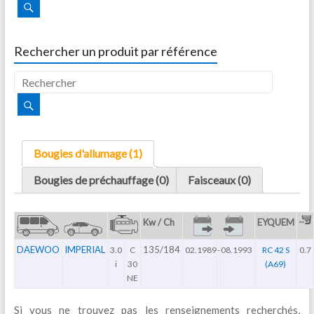
Rechercher un produit par référence
Bougies d'allumage (1)
Bougies de préchauffage (0)
Faisceaux (0)
Kw / Ch
EYQUEM
DAEWOO
IMPERIAL
135/184
3.0
C
02.1989
-
08.1993
RC 42 S
0.7
i
30
(A69)
NE
Si vous ne trouvez pas les renseignements recherchés,