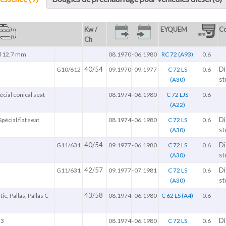
Kw /
EYQUEM
C
Ch
ad 12,7 mm
08.1970
-
06.1980
RC 72 (A93)
0.6
40/54
Di
G10/612
09.1970
-
09.1977
C 72 LS
0.6
st
(A30)
pécial conical seat
08.1974
-
06.1980
C 72 LJS
0.6
(A22)
Di
Spécial flat seat
08.1974
-
06.1980
C 72 LS
0.6
st
(A30)
40/54
Di
G11/631
09.1977
-
06.1980
C 72 LS
0.6
st
(A30)
42/57
Di
G11/631
09.1977
-
07.1981
C 72 LS
0.6
st
(A30)
43/58
ic, Pallas, Pallas C-
08.1974
-
06.1980
C 62 LS (A4)
0.6
Di
.3
08.1974
-
06.1980
C 72 LS
0.6