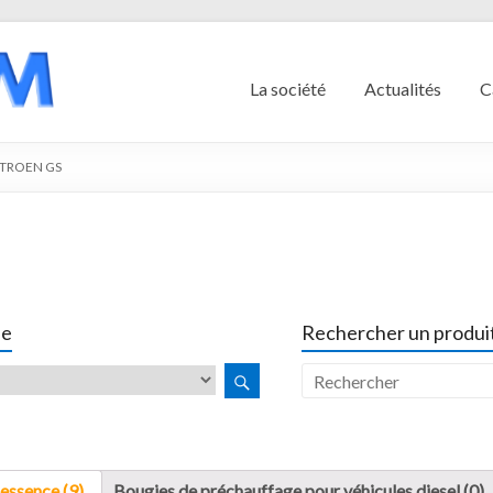
La société
Actualités
C
ITROEN GS
le
Rechercher un produit
essence (9)
Bougies de préchauffage pour véhicules diesel (0)