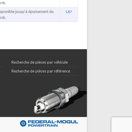
ock.
sponible jusqu’à épuisement du
L87
ock.
Recherche de pièces par véhicule
Recherche de pièces par référence