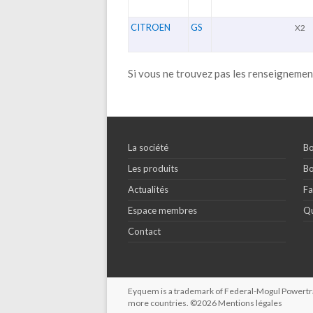
CITROEN
GS
X2
Si vous ne trouvez pas les renseignemen
La société
Bo
Les produits
Bo
Actualités
Fa
Espace membres
Qu
Contact
Eyquem is a trademark of Federal-Mogul Powertrain
more countries. ©2026
Mentions légales