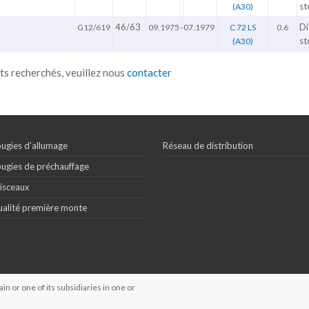
st
(A30)
46/63
Di
G12/619
09.1975
-
07.1979
C 72 LS
0.6
st
(A30)
ts recherchés, veuillez nous
contacter
ugies d’allumage
Réseau de distribution
ugies de préchauffage
isceaux
alité première monte
 or one of its subsidiaries in one or