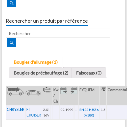
Rechercher un produit par référence
Bougies d'allumage (1)
Bougies de préchauffage (2)
Faisceaux (0)
Kw
EYQUEM
Commentai
/
Ch
CHRYSLER
PT
2.0 i
09.1999
-
...
RN 22 HJSE6
1.3
CRUISER
16V
(A180)