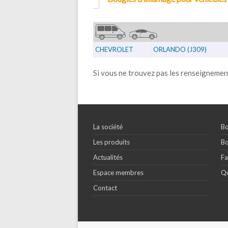
CHEVROLET
ORLANDO (J309)
Si vous ne trouvez pas les renseignemen
La société
Bo
Les produits
Bo
Actualités
Fa
Espace membres
Qu
Contact