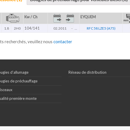
Kw / Ch
EYQUEM
104/141
1.8
2H0
02.2011
-
...
RFC 58 LZE5 (A75)
ts recherchés, veuillez nous
contacter
ugies d’allumage
Réseau de distribution
ugies de préchauffage
isceaux
alité première monte