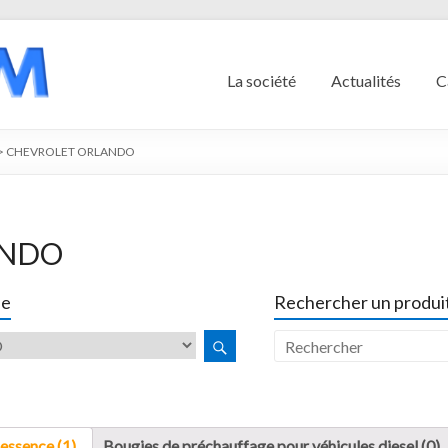
La société
Actualités
C
>
CHEVROLET ORLANDO
ANDO
le
Rechercher un produit
essence (1)
Bougies de préchauffage pour véhicules diesel (0)