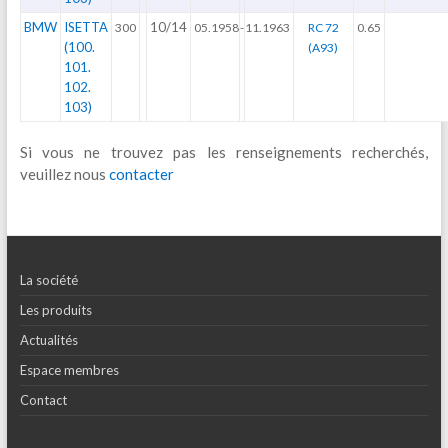
BMW
ISETTA
10/14
300
05.1958
-
11.1963
RC 72
0.65
(100.
(A93)
101.
102.
103)
Si vous ne trouvez pas les renseignements recherchés,
veuillez nous
contacter
La société
Les produits
Actualités
Espace membres
Contact