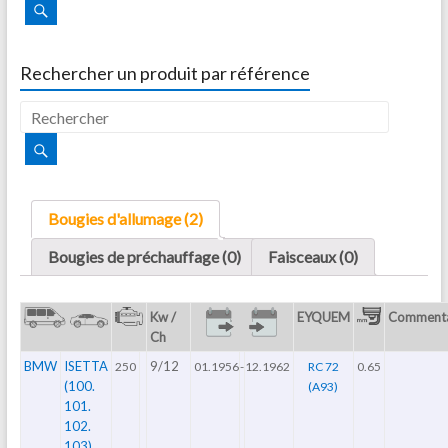
Rechercher un produit par référence
Bougies d'allumage (2)
Bougies de préchauffage (0)
Faisceaux (0)
Kw /
EYQUEM
Commenta
Ch
BMW
ISETTA
9/12
250
01.1956
-
12.1962
RC 72
0.65
(100.
(A93)
101.
102.
103)