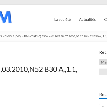
La société
Actualités
C
5
>
BMW 5 (E60)
>
BMW 5 (E60) 530 i, xi#190/258,07.2005,03.2010,N52 B30 A,,1.1
Rech
,03.2010,N52 B30 A,,1.1,
Rec