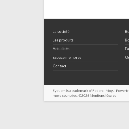
La société
Bo
Les produits
Bo
Actualités
Fa
Espace membres
Qu
Contact
Eyquem is a trademark of Federal-Mogul Powertrain
more countries. ©2026
Mentions légales