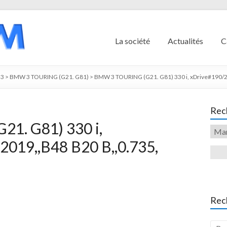
La société
Actualités
C
3
>
BMW 3 TOURING (G21. G81)
>
BMW 3 TOURING (G21. G81) 330 i, xDrive#190/2
Rech
1. G81) 330 i,
2019,,B48 B20 B,,0.735,
Rec