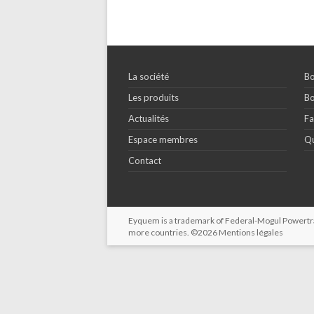
La société
Bo
Les produits
Bo
Actualités
Fa
Espace membres
Qu
Contact
Eyquem is a trademark of Federal-Mogul Powertrain
more countries. ©2026
Mentions légales