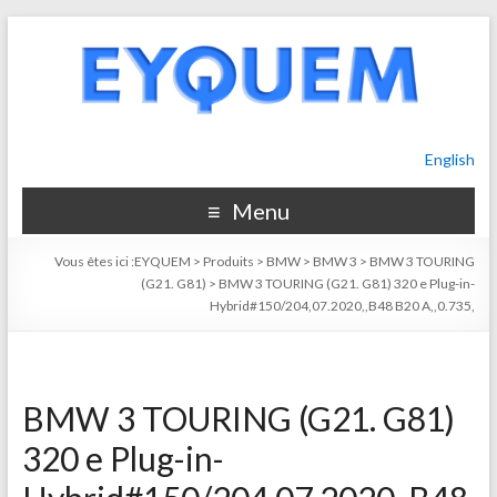
English
Menu
Vous êtes ici :
EYQUEM
>
Produits
>
BMW
>
BMW 3
>
BMW 3 TOURING
(G21. G81)
>
BMW 3 TOURING (G21. G81) 320 e Plug-in-
Hybrid#150/204,07.2020,,B48 B20 A,,0.735,
BMW 3 TOURING (G21. G81)
320 e Plug-in-