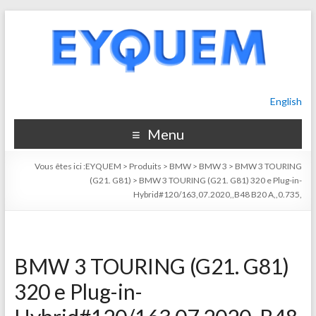
English
Menu
Vous êtes ici :
EYQUEM
>
Produits
>
BMW
>
BMW 3
>
BMW 3 TOURING
(G21. G81)
>
BMW 3 TOURING (G21. G81) 320 e Plug-in-
Hybrid#120/163,07.2020,,B48 B20 A,,0.735,
BMW 3 TOURING (G21. G81)
320 e Plug-in-