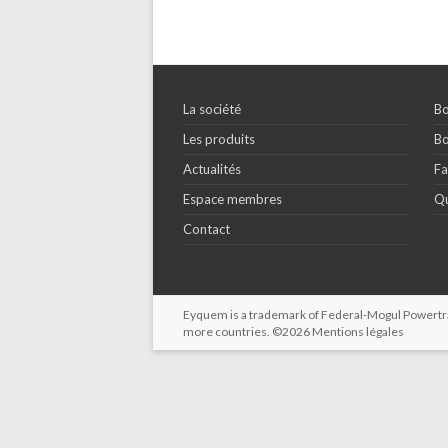
La société
Bo
Les produits
Bo
Actualités
Fa
Espace membres
Qu
Contact
Eyquem is a trademark of Federal-Mogul Powertrain
more countries. ©2026
Mentions légales