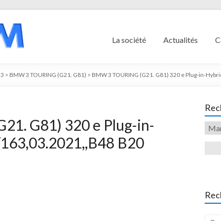
La société
Actualités
C
3
>
BMW 3 TOURING (G21. G81)
>
BMW 3 TOURING (G21. G81) 320 e Plug-in-Hybri
Rech
1. G81) 320 e Plug-in-
163,03.2021,,B48 B20
Rec