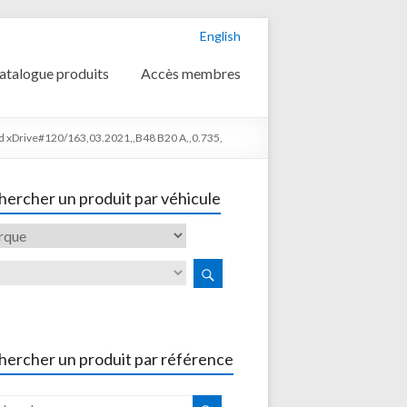
English
atalogue produits
Accès membres
d xDrive#120/163,03.2021,,B48 B20 A,,0.735,
ercher un produit par véhicule
hercher un produit par référence