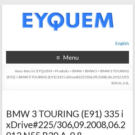
English
Menu
Vous êtes ici :
EYQUEM
>
Produits
>
BMW
>
BMW 3
>
BMW 3 TOURING
(E91)
>
BMW 3 TOURING (E91) 335 i xDrive#225/306,09.2008,06.2012,N55
B30 A,,0.8,
BMW 3 TOURING (E91) 335 i
xDrive#225/306,09.2008,06.2