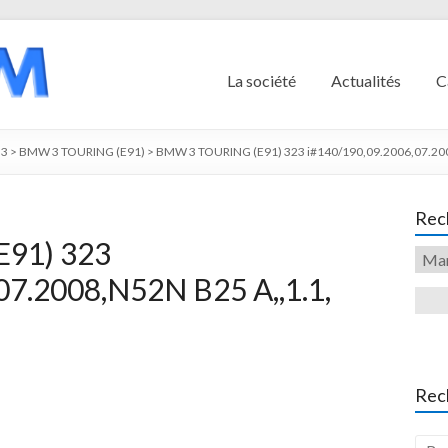
La société
Actualités
C
3
>
BMW 3 TOURING (E91)
>
BMW 3 TOURING (E91) 323 i#140/190,09.2006,07.200
Rech
91) 323
07.2008,N52N B25 A,,1.1,
Rec