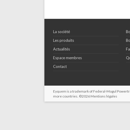
La société
Bo
Les produits
Bo
Actualités
Fa
Espace membres
Qu
Contact
Eyquem is a trademark of Federal-Mogul Powertrain
more countries. ©2026
Mentions légales