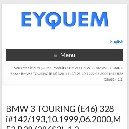
English
Menu
Vous êtes ici :
EYQUEM
>
Produits
>
BMW
>
BMW 3
>
BMW 3 TOURING
(E46)
>
BMW 3 TOURING (E46) 328 i#142/193,10.1999,06.2000,M52 B28
(286S2),,1.2,
BMW 3 TOURING (E46) 328
i#142/193,10.1999,06.2000,M