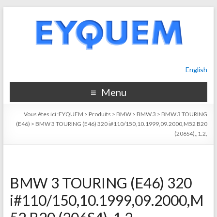
English
Menu
Vous êtes ici :
EYQUEM
>
Produits
>
BMW
>
BMW 3
>
BMW 3 TOURING
(E46)
>
BMW 3 TOURING (E46) 320 i#110/150,10.1999,09.2000,M52 B20
(206S4),,1.2,
BMW 3 TOURING (E46) 320
i#110/150,10.1999,09.2000,M