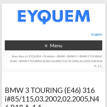
English
Menu
Vous êtes ici :
EYQUEM
>
Produits
>
BMW
>
BMW 3
>
BMW 3 TOURING
(E46)
>
BMW 3 TOURING (E46) 316 i#85/115,03.2002,02.2005,N46 B18
A,,1.1,
BMW 3 TOURING (E46) 316
i#85/115,03.2002,02.2005,N4