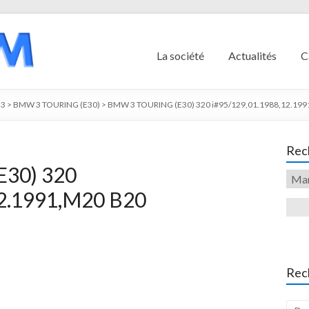
La société
Actualités
C
3
>
BMW 3 TOURING (E30)
>
BMW 3 TOURING (E30) 320 i#95/129,01.1988,12.1991
Rech
30) 320
12.1991,M20 B20
Rec