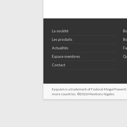
La société
Bo
Les produits
Bo
Actualités
Fa
Espace membres
Qu
Contact
Eyquem is a trademark of Federal-Mogul Powertrain
more countries. ©2026
Mentions légales