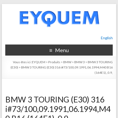
English
Menu
Vous êtes ici :
EYQUEM
>
Produits
>
BMW
>
BMW 3
>
BMW 3 TOURING
(E30)
>
BMW 3 TOURING (E30) 316 i#73/100,09.1991,06.1994,M40 B16
(164E1),,0.9,
BMW 3 TOURING (E30) 316
i#73/100,09.1991,06.1994,M4