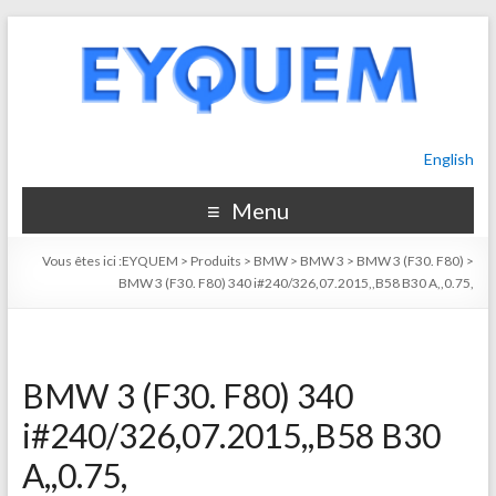
English
Menu
Vous êtes ici :
EYQUEM
>
Produits
>
BMW
>
BMW 3
>
BMW 3 (F30. F80)
>
BMW 3 (F30. F80) 340 i#240/326,07.2015,,B58 B30 A,,0.75,
BMW 3 (F30. F80) 340
i#240/326,07.2015,,B58 B30
A,,0.75,