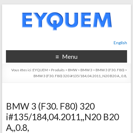
English
Menu
Vous êtes ici :
EYQUEM
>
Produits
>
BMW
>
BMW 3
>
BMW 3 (F30. F80)
>
BMW 3 (F30. F80) 320 i#135/184,04.2011,,N20 B20 A,,0.8,
BMW 3 (F30. F80) 320
i#135/184,04.2011,,N20 B20
A,,0.8,