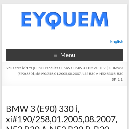
English
Menu
Vous êtes ici :
EYQUEM
>
Produits
>
BMW
>
BMW 3
>
BMW 3 (E90)
>
BMW 3
(E90) 330 i, xi#190/258,01.2005,08.2007,N52 B30 A-N52 B30 B-B30
BF,,1.1,
BMW 3 (E90) 330 i,
xi#190/258,01.2005,08.2007,