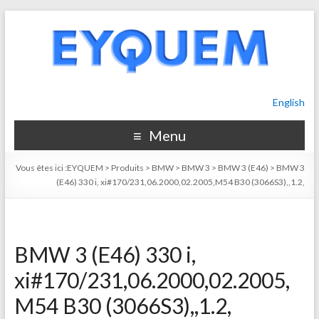
English
Menu
Vous êtes ici :
EYQUEM
>
Produits
>
BMW
>
BMW 3
>
BMW 3 (E46)
>
BMW 3
(E46) 330 i, xi#170/231,06.2000,02.2005,M54 B30 (3066S3),,1.2,
BMW 3 (E46) 330 i,
xi#170/231,06.2000,02.2005,
M54 B30 (3066S3),,1.2,