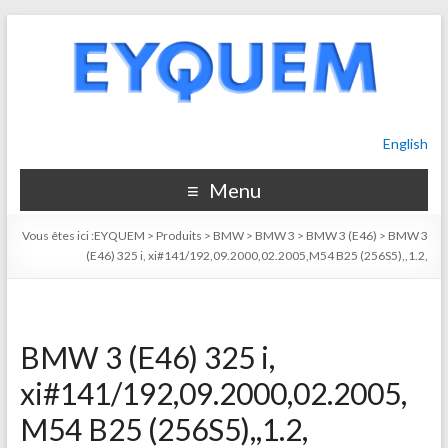
English
Menu
Vous êtes ici :
EYQUEM
>
Produits
>
BMW
>
BMW 3
>
BMW 3 (E46)
>
BMW 3
(E46) 325 i, xi#141/192,09.2000,02.2005,M54 B25 (256S5),,1.2,
BMW 3 (E46) 325 i,
xi#141/192,09.2000,02.2005,
M54 B25 (256S5),,1.2,