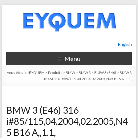
English
Menu
Vous êtes ici :
EYQUEM
>
Produits
>
BMW
>
BMW 3
>
BMW 3 (E46)
>
BMW 3
(E46) 316 i#85/115,04.2004,02.2005,N45 B16 A,,1.1,
BMW 3 (E46) 316
i#85/115,04.2004,02.2005,N4
5 B16 A,,1.1,