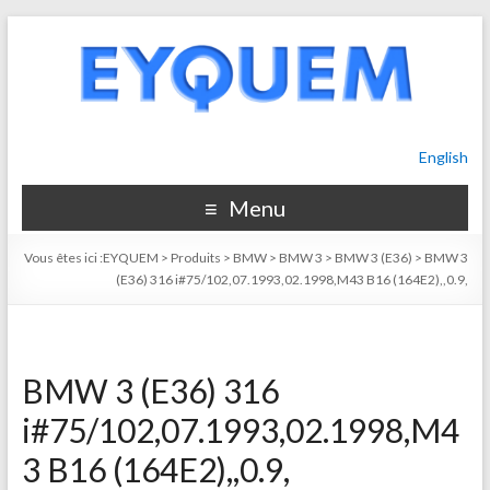
English
Menu
Vous êtes ici :
EYQUEM
>
Produits
>
BMW
>
BMW 3
>
BMW 3 (E36)
>
BMW 3
(E36) 316 i#75/102,07.1993,02.1998,M43 B16 (164E2),,0.9,
BMW 3 (E36) 316
i#75/102,07.1993,02.1998,M4
3 B16 (164E2),,0.9,