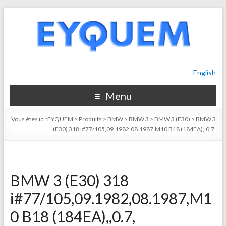
English
Menu
Vous êtes ici :
EYQUEM
>
Produits
>
BMW
>
BMW 3
>
BMW 3 (E30)
>
BMW 3
(E30) 318 i#77/105,09.1982,08.1987,M10 B18 (184EA),,0.7,
BMW 3 (E30) 318
i#77/105,09.1982,08.1987,M1
0 B18 (184EA),,0.7,